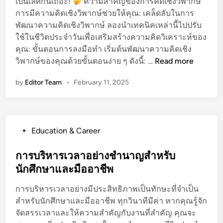
เป็นเลิศกันเถอะ!
ความสำคัญของการคิดเชิงวิพากษ์
การมีความคิดเชิงวิพากษ์ช่วยให้คุณ: เคล็ดลับในการ
พัฒนาความคิดเชิงวิพากษ์ ลองนำเทคนิคเหล่านี้ไปปรับ
ใช้ในชีวิตประจำวันเพื่อเสริมสร้างความคิดวิเคราะห์ของ
คุณ: ขั้นตอนการลงมือทำ เริ่มต้นพัฒนาความคิดเชิง
เ
วิพากษ์ของคุณด้วยขั้นตอนง่าย ๆ ดังนี้: …
Read more
ส
by
Editor Team
•
February 11, 2025
ริ
ม
ส
ร้
P
Education & Career
า
o
ง
s
การบริหารเวลาอย่างชำนาญสำหรับ
ค
t
นักศึกษาและมืออาชีพ
ว
e
า
การบริหารเวลาอย่างมีประสิทธิภาพเป็นทักษะที่จำเป็น
d
ม
สำหรับนักศึกษาและมืออาชีพ ทุกวินาทีมีค่า หากคุณรู้จัก
i
คิ
จัดสรรเวลาและให้ความสำคัญกับงานที่สำคัญ คุณจะ
n
ด