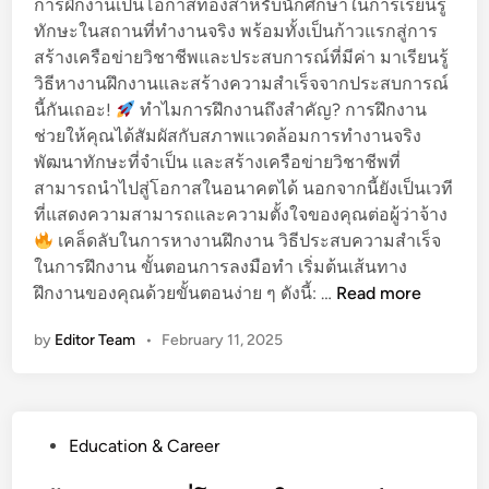
การฝึกงานเป็นโอกาสทองสำหรับนักศึกษาในการเรียนรู้
d
า
ลิ
ทักษะในสถานที่ทำงานจริง พร้อมทั้งเป็นก้าวแรกสู่การ
i
อ
ศ
สร้างเครือข่ายวิชาชีพและประสบการณ์ที่มีค่า มาเรียนรู้
n
ย่
ท
วิธีหางานฝึกงานและสร้างความสำเร็จจากประสบการณ์
า
า
นี้กันเถอะ!
ทำไมการฝึกงานถึงสำคัญ? การฝึกงาน
ง
ง
ช่วยให้คุณได้สัมผัสกับสภาพแวดล้อมการทำงานจริง
ชำ
ก
พัฒนาทักษะที่จำเป็น และสร้างเครือข่ายวิชาชีพที่
น
า
สามารถนำไปสู่โอกาสในอนาคตได้ นอกจากนี้ยังเป็นเวที
า
ร
ที่แสดงความสามารถและความตั้งใจของคุณต่อผู้ว่าจ้าง
ญ
ศึ
เคล็ดลับในการหางานฝึกงาน วิธีประสบความสำเร็จ
สำ
ก
ในการฝึกงาน ขั้นตอนการลงมือทำ เริ่มต้นเส้นทาง
ห
ษ
วิ
ฝึกงานของคุณด้วยขั้นตอนง่าย ๆ ดังนี้: …
Read more
รั
า
ธี
บ
แ
by
Editor Team
•
February 11, 2025
ห
นั
ล
า
ก
ะ
ง
ศึ
อ
า
ก
า
P
Education & Career
น
ษ
ชี
o
ฝึ
า