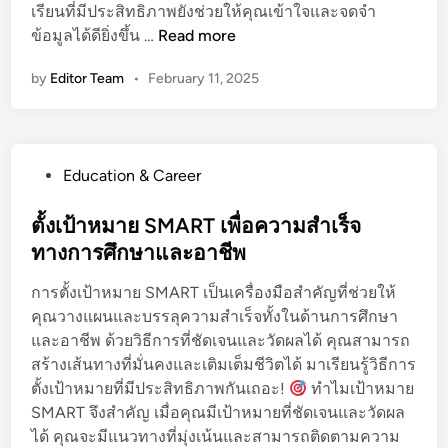
เรียนที่มีประสิทธิภาพยังช่วยให้คุณเข้าใจและจดจำ
ง
พั
ข้อมูลได้ดียิ่งขึ้น …
Read more
ชี
ฒ
วิ
by
Editor Team
•
February 11, 2025
น
ต
า
นิ
สั
P
Education & Career
ย
o
ก
s
ตั้งเป้าหมาย SMART เพื่อความสำเร็จ
า
t
ทางการศึกษาและอาชีพ
ร
e
เ
การตั้งเป้าหมาย SMART เป็นเครื่องมือสำคัญที่ช่วยให้
d
รี
คุณวางแผนและบรรลุความสำเร็จทั้งในด้านการศึกษา
i
ย
และอาชีพ ด้วยวิธีการที่ชัดเจนและวัดผลได้ คุณสามารถ
n
น
สร้างเส้นทางที่มั่นคงและเติมเต็มชีวิตได้ มาเรียนรู้วิธีการ
ที่
ตั้งเป้าหมายที่มีประสิทธิภาพกันเถอะ!
ทำไมเป้าหมาย
มี
SMART จึงสำคัญ เมื่อคุณมีเป้าหมายที่ชัดเจนและวัดผล
ป
ได้ คุณจะมีแนวทางที่มุ่งเน้นและสามารถติดตามความ
ร