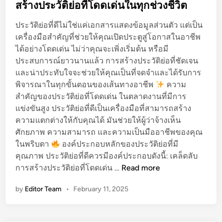
พ
s
สร้างประวัติย่อที่โดดเด่นในทุกช่วงชีวิต
ก
แ
t
ง
ล
ประวัติย่อที่ดีไม่ใช่แค่เอกสารแสดงข้อมูลส่วนตัว แต่เป็น
e
า
ะ
เครื่องมือสำคัญที่ช่วยให้คุณเปิดประตูสู่โอกาสในอาชีพ
d
น
มื
ได้อย่างโดดเด่น ไม่ว่าคุณจะเพิ่งเริ่มต้น หรือมี
i
แ
อ
ประสบการณ์ยาวนานแล้ว การสร้างประวัติย่อที่ชัดเจน
n
ล
อ
และน่าประทับใจจะช่วยให้คุณเป็นที่จดจำและได้รับการ
ะ
า
พิจารณาในทุกขั้นตอนของเส้นทางอาชีพ
ความ
ป
ชี
สำคัญของประวัติย่อที่โดดเด่น ในตลาดงานที่มีการ
ร
พ
แข่งขันสูง ประวัติย่อที่ดีเป็นเครื่องมือที่สามารถสร้าง
ะ
ความแตกต่างให้กับคุณได้ มันช่วยให้ผู้ว่าจ้างเห็น
ส
ศักยภาพ ความสามารถ และความเป็นมืออาชีพของคุณ
บ
ในพริบตา
องค์ประกอบหลักของประวัติย่อที่มี
ค
คุณภาพ ประวัติย่อที่ดีควรมีองค์ประกอบดังนี้: เคล็ดลับ
ว
ส
การสร้างประวัติย่อที่โดดเด่น …
Read more
า
ร้
ม
by
Editor Team
•
February 11, 2025
า
สำ
ง
เ
ป
ร็