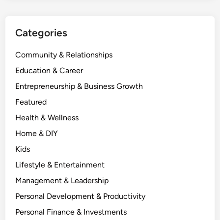
ล
ะ
อ
Categories
า
ชี
Community & Relationships
พ
Education & Career
Entrepreneurship & Business Growth
Featured
Health & Wellness
Home & DIY
Kids
Lifestyle & Entertainment
Management & Leadership
Personal Development & Productivity
Personal Finance & Investments