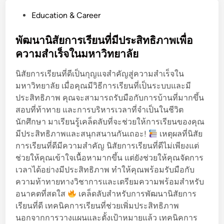
ร
จ
P
Education & Career
ะ
ใ
o
วั
น
s
พัฒนานิสัยการเรียนที่มีประสิทธิภาพเพื่อ
ติ
ก
t
ความสำเร็จในมหาวิทยาลัย
ย่
า
e
อ
ร
นิสัยการเรียนที่ดีเป็นกุญแจสำคัญสู่ความสำเร็จใน
d
ที่
ฝึ
มหาวิทยาลัย เมื่อคุณมีวิธีการเรียนที่เป็นระบบและมี
i
โ
ก
ประสิทธิภาพ คุณจะสามารถรับมือกับการบ้านที่มากขึ้น
n
ด
ง
สอบที่ท้าทาย และการบริหารเวลาที่จำเป็นในชีวิต
ด
า
นักศึกษา มาเรียนรู้เคล็ดลับที่จะช่วยให้การเรียนของคุณ
เ
น
มีประสิทธิภาพและสนุกสนานกันเถอะ!
เหตุผลที่นิสัย
ด่
การเรียนที่ดีมีความสำคัญ นิสัยการเรียนที่ดีไม่เพียงแต่
น
ช่วยให้คุณเข้าใจเนื้อหามากขึ้น แต่ยังช่วยให้คุณจัดการ
ใ
เวลาได้อย่างมีประสิทธิภาพ ทำให้คุณพร้อมรับมือกับ
น
ความท้าทายทางวิชาการและเตรียมความพร้อมสำหรับ
ทุ
อนาคตที่สดใส
เคล็ดลับสำหรับการพัฒนานิสัยการ
ก
เรียนที่ดี เทคนิคการเรียนที่ช่วยเพิ่มประสิทธิภาพ
ช่
นอกจากการวางแผนและตั้งเป้าหมายแล้ว เทคนิคการ
ว