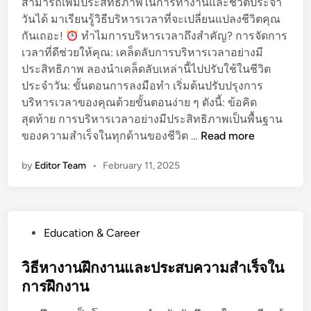
สามารถเพิ่มประสิทธิภาพในการทำงานและชีวิตประจำ
เ
วันได้ มาเรียนรู้วิธีบริหารเวลาที่จะเปลี่ยนแปลงชีวิตคุณ
ชิ
กันเถอะ!
ทำไมการบริหารเวลาถึงสำคัญ? การจัดการ
ง
เวลาที่ดีช่วยให้คุณ: เคล็ดลับการบริหารเวลาอย่างมี
วิ
ประสิทธิภาพ ลองนำเคล็ดลับเหล่านี้ไปปรับใช้ในชีวิต
พ
ประจำวัน: ขั้นตอนการลงมือทำ เริ่มต้นปรับปรุงการ
า
บริหารเวลาของคุณด้วยขั้นตอนง่าย ๆ ดังนี้: ข้อคิด
ก
สุดท้าย การบริหารเวลาอย่างมีประสิทธิภาพเป็นพื้นฐาน
ษ์
ก
ของความสำเร็จในทุกด้านของชีวิต …
Read more
เ
า
พื่
by
Editor Team
•
February 11, 2025
ร
อ
บ
ค
ริ
ว
ห
า
P
Education & Career
า
ม
o
ร
เ
s
วิธีหางานฝึกงานและประสบความสำเร็จใน
เ
ป็
t
การฝึกงาน
ว
น
e
ล
เ