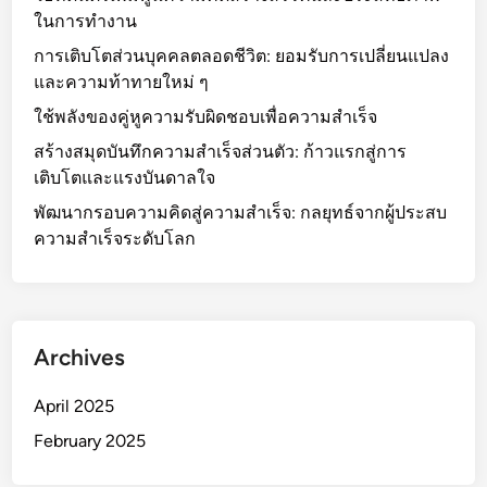
ใ
ในการทำงาน
ว
น
า
ม
การเติบโตส่วนบุคคลตลอดชีวิต: ยอมรับการเปลี่ยนแปลง
ม
ห
และความท้าทายใหม่ ๆ
สำ
า
ใช้พลังของคู่หูความรับผิดชอบเพื่อความสำเร็จ
เ
วิ
สร้างสมุดบันทึกความสำเร็จส่วนตัว: ก้าวแรกสู่การ
ร็
ท
เติบโตและแรงบันดาลใจ
จ
ย
ท
า
พัฒนากรอบความคิดสู่ความสำเร็จ: กลยุทธ์จากผู้ประสบ
า
ลั
ความสำเร็จระดับโลก
ง
ย
ก
า
ร
Archives
ศึ
ก
April 2025
ษ
า
February 2025
แ