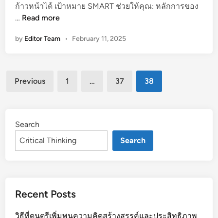
ก้าวหน้าได้ เป้าหมาย SMART ช่วยให้คุณ: หลักการของ
ะ
ตั้
…
Read more
สิ
ง
ท
by
Editor Team
•
February 11, 2025
เ
ธิ
ป้
ภ
า
า
Posts
ห
พ
Previous
1
…
37
38
ม
pagination
เ
า
พื่
ย
อ
S
Search
ค
M
ว
Search
A
า
R
ม
T
สำ
เ
เ
Recent Posts
พื่
ร็
อ
จ
วิธีที่ดนตรีเพิ่มพูนความคิดสร้างสรรค์และประสิทธิภาพ
ค