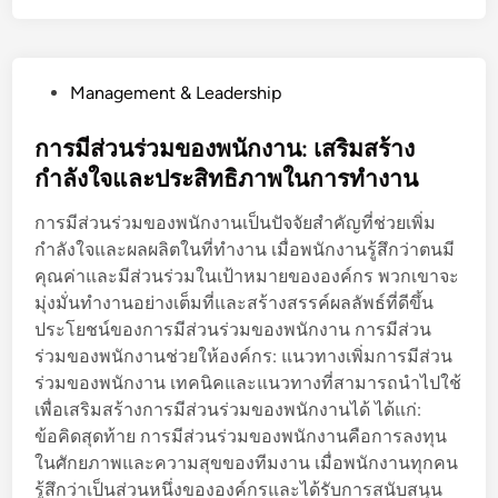
รี
ภ
เ
า
พิ่
พ
P
Management & Leadership
ม
ก
o
ค
า
s
การมีส่วนร่วมของพนักงาน: เสริมสร้าง
ว
ร
t
กำลังใจและประสิทธิภาพในการทำงาน
า
ทำ
e
ม
ง
การมีส่วนร่วมของพนักงานเป็นปัจจัยสำคัญที่ช่วยเพิ่ม
d
คิ
า
กำลังใจและผลผลิตในที่ทำงาน เมื่อพนักงานรู้สึกว่าตนมี
i
ด
น
คุณค่าและมีส่วนร่วมในเป้าหมายขององค์กร พวกเขาจะ
n
ส
มุ่งมั่นทำงานอย่างเต็มที่และสร้างสรรค์ผลลัพธ์ที่ดีขึ้น
ร้
ประโยชน์ของการมีส่วนร่วมของพนักงาน การมีส่วน
า
ร่วมของพนักงานช่วยให้องค์กร: แนวทางเพิ่มการมีส่วน
ง
ร่วมของพนักงาน เทคนิคและแนวทางที่สามารถนำไปใช้
ส
เพื่อเสริมสร้างการมีส่วนร่วมของพนักงานได้ ได้แก่:
ร
ข้อคิดสุดท้าย การมีส่วนร่วมของพนักงานคือการลงทุน
ร
ในศักยภาพและความสุขของทีมงาน เมื่อพนักงานทุกคน
ค์
รู้สึกว่าเป็นส่วนหนึ่งขององค์กรและได้รับการสนับสนุน
แ