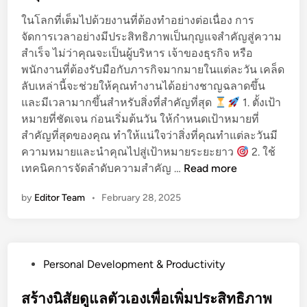
d
น
มื่
ในโลกที่เต็มไปด้วยงานที่ต้องทำอย่างต่อเนื่อง การ
i
ใ
อ
จัดการเวลาอย่างมีประสิทธิภาพเป็นกุญแจสำคัญสู่ความ
n
ห้
ใ
สำเร็จ ไม่ว่าคุณจะเป็นผู้บริหาร เจ้าของธุรกิจ หรือ
มี
ด
พนักงานที่ต้องรับมือกับภารกิจมากมายในแต่ละวัน เคล็ด
ป
แ
ลับเหล่านี้จะช่วยให้คุณทำงานได้อย่างชาญฉลาดขึ้น
ร
ล
และมีเวลามากขึ้นสำหรับสิ่งที่สำคัญที่สุด
1. ตั้งเป้า
ะ
ะ
หมายที่ชัดเจน ก่อนเริ่มต้นวัน ให้กำหนดเป้าหมายที่
สิ
อ
สำคัญที่สุดของคุณ ทำให้แน่ใจว่าสิ่งที่คุณทำแต่ละวันมี
ท
ย่
ความหมายและนำคุณไปสู่เป้าหมายระยะยาว
2. ใช้
ธิ
า
เ
เทคนิคการจัดลำดับความสำคัญ …
Read more
ภ
ง
ค
า
ไ
by
Editor Team
•
February 28, 2025
ล็
พ
ร
ด
:
จึ
ลั
เ
ง
บ
ป
ค
P
Personal Development & Productivity
ป
ลี่
ว
o
ร
ย
ร
s
สร้างนิสัยดูแลตัวเองเพื่อเพิ่มประสิทธิภาพ
ะ
น