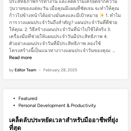
ประสิทธิภาพการทำงาน และลดความเครียดจากความ
i
อ
ท
วุ่นวายของแต่ละวัน เมื่อคุณมีแผนที่ชัดเจน จะทำให้คุณ
n
ย่
ธิ
ก้าวไปข้างหน้าได้อย่างมั่นคงและมีเป้าหมาย
1. ทำไม
า
ภ
การวางแผนประจำวันถึงสำคัญ? แผนประจำวันที่ดีช่วย
ง
า
ให้คุณ: 2. วิธีสร้างแผนประจำวันที่นำไปใช้ได้จริง 3.
มี
พ
เครื่องมือที่ช่วยให้แผนประจำวันมีประสิทธิภาพ 4.
ป
ใ
ตัวอย่างแผนประจำวันที่มีประสิทธิภาพ ลองใช้
ร
น
ส
โครงสร้างนี้เป็นแนวทางวางแผนประจำวันของคุณ: …
ะ
ก
ร้
Read more
สิ
า
า
ท
ร
by
Editor Team
•
February 28, 2025
ง
ธิ
ทำ
แ
ภ
ง
ผ
า
า
น
พ
น
P
Featured
ป
:
o
Personal Development & Productivity
ร
รู้
s
ะ
ว่
t
เคล็ดลับประหยัดเวลาสำหรับมืออาชีพที่ยุ่ง
จำ
า
e
ที่สุด
วั
เ