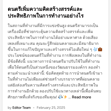
s
แ
ง
t
ดนตรีเพิ่มความคิดสร้างสรรค์และ
ล
ที่
e
ประสิทธิภาพในการทำงานอย่างไร
ตั
สุ
d
ว
ด
ในสถานที่ทำงานที่มีการแข่งขันสูง ดนตรีสามารถเป็น
i
เ
เครื่องมือที่ช่วยกระตุ้นความคิดสร้างสรรค์และเพิ่ม
n
อ
ประสิทธิภาพในการทำงานได้อย่างมหาศาล ด้วยเสียง
ง
เพลงที่เหมาะสม คุณจะรู้สึกผ่อนคลายและมีสมาธิมาก
เ
ขึ้นในการแก้ไขปัญหาและสร้างสรรค์ไอเดียใหม่ ๆ
พื่
ประโยชน์ของดนตรีในที่ทำงาน การฟังเพลงในที่ทำงาน
อ
มีข้อดีดังนี้: แนวทางการนำดนตรีมาปรับใช้ในที่ทำงาน
เ
เพื่อให้ดนตรีเป็นส่วนหนึ่งของวัฒนธรรมองค์กร ลองทำ
พิ่
ตามคำแนะนำเหล่านี้: ข้อคิดสุดท้าย การนำดนตรีเข้ามา
ม
ในที่ทำงานไม่เพียงแต่ช่วยสร้างบรรยากาศที่ผ่อนคลาย
ป
แต่ยังส่งเสริมความคิดสร้างสรรค์และประสิทธิภาพใน
ร
การทำงานอีกด้วย ลองปรับใช้แนวทางเหล่านี้เพื่อค้นพบ
ะ
ด
ศักยภาพที่แท้จริงของทีมคุณ!
…
Read more
สิ
น
ท
by
Editor Team
•
February 25, 2025
ต
ธิ