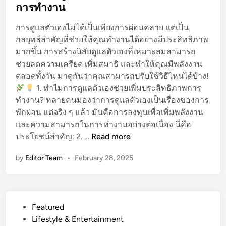
จ้
t
การทำงาน
ห
ทุ
า
e
ยั
ก
ง
การดูแลตัวเองไม่ได้เป็นเพียงการผ่อนคลาย แต่เป็น
d
ด
วั
ง
กลยุทธ์สำคัญที่ช่วยให้คุณทำงานได้อย่างมีประสิทธิภาพ
i
เ
น
า
มากขึ้น การสร้างนิสัยดูแลตัวเองที่เหมาะสมสามารถ
n
ว
ใ
น
ช่วยลดความเครียด เพิ่มสมาธิ และทำให้คุณมีพลังงาน
ล
ห้
ตลอดทั้งวัน มาดูกันว่าคุณสามารถปรับใช้วิธีไหนได้บ้าง!
า
เ
1. ทำไมการดูแลตัวเองช่วยเพิ่มประสิทธิภาพการ
สำ
ป็
ทำงาน? หลายคนมองว่าการดูแลตัวเองเป็นเรื่องของการ
ห
น
พักผ่อน แต่จริง ๆ แล้ว มันคือการลงทุนเพื่อเพิ่มพลังงาน
รั
วั
และความสามารถในการทำงานอย่างต่อเนื่อง นี่คือ
บ
น
ส
ประโยชน์สำคัญ: 2. …
Read more
มื
ที่
ร้
อ
ดี
by
Editor Team
•
February 28, 2025
า
อ
ขึ้
ง
า
น
นิ
ชี
สั
พ
P
Featured
ย
ที่
o
Lifestyle & Entertainment
ดู
ยุ่