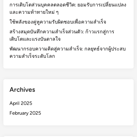
า
การเติบโตส่วนบุคคลตลอดชีวิต: ยอมรับการเปลี่ยนแปลง
ง
และความท้าทายใหม่ ๆ
วั
ใช้พลังของคู่หูความรับผิดชอบเพื่อความสำเร็จ
น
สร้างสมุดบันทึกความสำเร็จส่วนตัว: ก้าวแรกสู่การ
ข
เติบโตและแรงบันดาลใจ
อ
ง
พัฒนากรอบความคิดสู่ความสำเร็จ: กลยุทธ์จากผู้ประสบ
คุ
ความสำเร็จระดับโลก
ณ
เ
พื่
อ
Archives
ค
ว
April 2025
า
ม
February 2025
สำ
เ
ร็