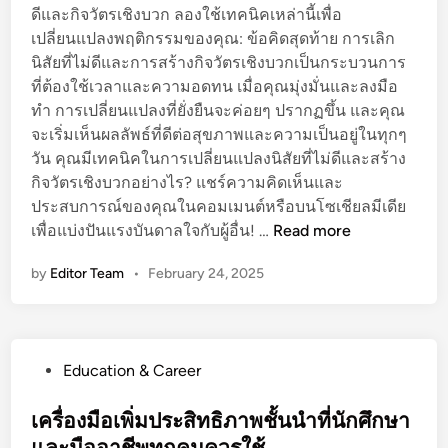
า
ดีและกิจวัตรเชิงบวก ลองใช้เทคนิคเหล่านี้เพื่อ
น
เปลี่ยนแปลงพฤติกรรมของคุณ: ข้อคิดสุดท้าย การเลิก
อ
นิสัยที่ไม่ดีและการสร้างกิจวัตรเชิงบวกเป็นกระบวนการ
ย่
ที่ต้องใช้เวลาและความอดทน เมื่อคุณมุ่งมั่นและลงมือ
า
ทำ การเปลี่ยนแปลงที่ยั่งยืนจะค่อยๆ ปรากฏขึ้น และคุณ
ง
จะเริ่มเห็นผลลัพธ์ที่ดีต่อสุขภาพและความเป็นอยู่ในทุกๆ
ไ
วัน คุณมีเทคนิคในการเปลี่ยนแปลงนิสัยที่ไม่ดีและสร้าง
ร
กิจวัตรเชิงบวกอย่างไร? แชร์ความคิดเห็นและ
ประสบการณ์ของคุณในคอมเมนต์หรือบนโซเชียลมีเดีย
ก
เพื่อแบ่งปันแรงบันดาลใจกับผู้อื่น! …
Read more
า
by
Editor Team
•
February 24, 2025
ร
เ
ลิ
ก
P
Education & Career
นิ
o
สั
s
เครื่องมือเพิ่มประสิทธิภาพชั้นนำที่นักศึกษา
ย
t
และมืออาชีพทุกคนควรใช้
ที่