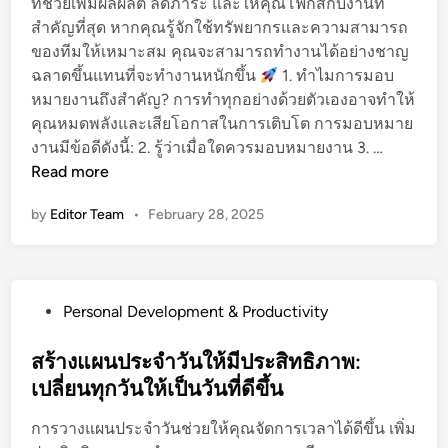
ที่ช่วยเพิ่มผลผลิต ลดภาระ และให้คุณโฟกัสกับงานที่
า
สำคัญที่สุด หากคุณรู้จักใช้ทรัพยากรและความสามารถ
ม
ของทีมให้เหมาะสม คุณจะสามารถทำงานได้อย่างชาญ
คิ
ฉลาดขึ้นแทนที่จะทำงานหนักขึ้น
1. ทำไมการมอบ
ด
หมายงานถึงสำคัญ? การทำทุกอย่างด้วยตัวเองอาจทำให้
ส
คุณหมดพลังและเสียโอกาสในการเติบโต การมอบหมาย
ร้
ก
งานมีข้อดีดังนี้: 2. รู้ว่าเมื่อใดควรมอบหมายงาน 3. …
า
า
Read more
ง
ร
ส
by
Editor Team
•
February 28, 2025
ม
ร
อ
ร
บ
ค์
ห
แ
P
Personal Development & Productivity
ม
ล
o
า
ะ
s
สร้างแผนประจำวันให้มีประสิทธิภาพ:
ย
ป
t
เปลี่ยนทุกวันให้เป็นวันที่ดีขึ้น
ง
ร
e
า
ะ
การวางแผนประจำวันช่วยให้คุณจัดการเวลาได้ดีขึ้น เพิ่ม
d
น
สิ