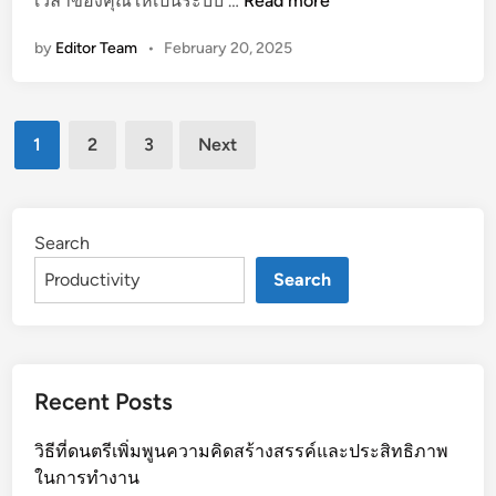
เวลาของคุณให้เป็นระบบ …
Read more
ด
by
Editor Team
•
February 20, 2025
ส
ร
ร
Posts
เ
1
2
3
Next
ว
pagination
ล
า
:
Search
ว
Search
า
ง
โ
ค
Recent Posts
ร
ง
วิธีที่ดนตรีเพิ่มพูนความคิดสร้างสรรค์และประสิทธิภาพ
ส
ในการทำงาน
ร้