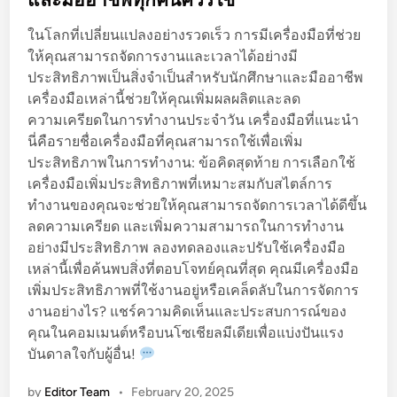
e
ไ
ในโลกที่เปลี่ยนแปลงอย่างรวดเร็ว การมีเครื่องมือที่ช่วย
d
ม่
ให้คุณสามารถจัดการงานและเวลาได้อย่างมี
i
ดี
ประสิทธิภาพเป็นสิ่งจำเป็นสำหรับนักศึกษาและมืออาชีพ
n
:
เครื่องมือเหล่านี้ช่วยให้คุณเพิ่มผลผลิตและลด
ส
ความเครียดในการทำงานประจำวัน เครื่องมือที่แนะนำ
ร้
นี่คือรายชื่อเครื่องมือที่คุณสามารถใช้เพื่อเพิ่ม
า
ประสิทธิภาพในการทำงาน: ข้อคิดสุดท้าย การเลือกใช้
ง
เครื่องมือเพิ่มประสิทธิภาพที่เหมาะสมกับสไตล์การ
กิ
ทำงานของคุณจะช่วยให้คุณสามารถจัดการเวลาได้ดีขึ้น
จ
ลดความเครียด และเพิ่มความสามารถในการทำงาน
วั
อย่างมีประสิทธิภาพ ลองทดลองและปรับใช้เครื่องมือ
ต
เหล่านี้เพื่อค้นพบสิ่งที่ตอบโจทย์คุณที่สุด คุณมีเครื่องมือ
ร
เพิ่มประสิทธิภาพที่ใช้งานอยู่หรือเคล็ดลับในการจัดการ
เ
งานอย่างไร? แชร์ความคิดเห็นและประสบการณ์ของ
ชิ
คุณในคอมเมนต์หรือบนโซเชียลมีเดียเพื่อแบ่งปันแรง
ง
บันดาลใจกับผู้อื่น!
บ
ว
by
Editor Team
•
February 20, 2025