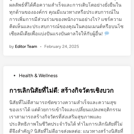
ผลลัพธ์ที่ได้คือความสำเร็จและการเติบโตอย่างยั่งยืนใน
ล
ทุกด้านขององค์กร คุณมีแนวทางหรือประสบการณ์ใน
ะ
การเพิ่มการมีส่วนร่วมของพนักงานอย่างไร? แชร์ความ
ป
คิดเห็นและประสบการณ์ของคุณในคอมเมนต์หรือบนโซ
ร
เชียลมีเดียเพื่อแบ่งปันแรงบันดาลใจให้กับผู้อื่น!
ะ
สิ
by
Editor Team
•
February 24, 2025
ท
ธิ
ภ
า
P
Health & Wellness
พ
o
ใ
s
การเลิกนิสัยที่ไม่ดี: สร้างกิจวัตรเชิงบวก
น
t
ก
นิสัยที่ไม่ดีสามารถขัดขวางความสำเร็จและความสุข
e
า
ของเราได้ แต่ด้วยการเข้าใจและเปลี่ยนแปลงพฤติกรรม
d
ร
เราสามารถสร้างกิจวัตรที่ส่งเสริมสุขภาพและ
i
ทำ
ประสิทธิภาพในชีวิตประจำวันได้ ทำไมการเลิกนิสัยที่ไม่
n
ง
ดีจึงสำคัญ? นิสัยที่ไม่ดีอาจส่งผลต่อ: แนวทางสร้างนิสัยที่