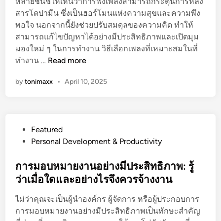
หลายชิ้นชี้ให้เห็นว่าการฟังเพลงสามารถกระตุ้นการหลั่ง
สารโดปามีน ซึ่งเป็นฮอร์โมนแห่งความสุขและความพึง
พอใจ นอกจากนี้ยังช่วยปรับสมดุลของความคิด ทำให้
สามารถแก้ไขปัญหาได้อย่างมีประสิทธิภาพและเปิดมุม
มองใหม่ ๆ ในการทำงาน วิธีเลือกเพลงที่เหมาะสมในที่
วิ
ทำงาน …
Read more
ธี
by
tonimaxx
•
April 10, 2025
ที่
ด
น
ต
P
Featured
รี
o
Personal Development & Productivity
เ
s
พิ่
t
การมอบหมายงานอย่างมีประสิทธิภาพ: รู้
ม
e
ว่าเมื่อใดและอย่างไรจึงควรจ้างงาน
พู
d
น
ไม่ว่าคุณจะเป็นผู้นำองค์กร ผู้จัดการ หรือผู้ประกอบการ
i
ค
การมอบหมายงานอย่างมีประสิทธิภาพเป็นทักษะสำคัญ
n
ว